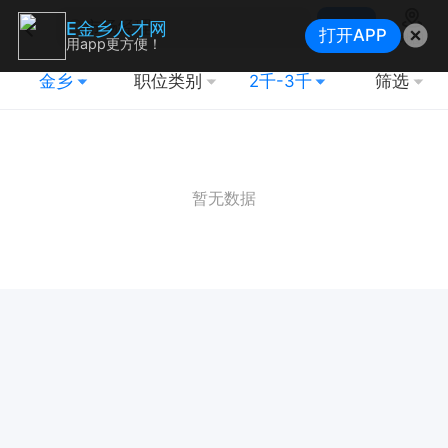
搜索
E金乡人才网
打开APP
地图
用app更方便！
金乡
职位类别
2千-3千
筛选
暂无数据