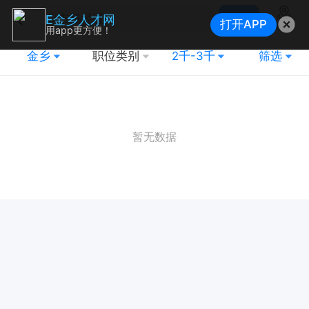
搜索
E金乡人才网
打开APP
地图
用app更方便！
金乡
职位类别
2千-3千
筛选
暂无数据