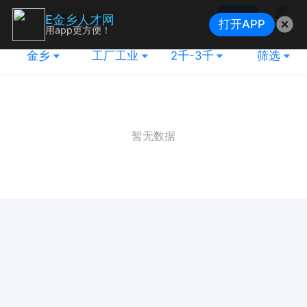
搜索
E金乡人才网
打开APP
地图
用app更方便！
金乡
工厂工业
2千-3千
筛选
暂无数据