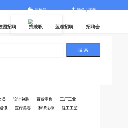
服务号
登录
|
注册
信
校园招聘
找兼职
蓝领招聘
招聘会
搜 索
文员
设计包装
百货零售
工厂工业
通讯
医疗美容
翻译法律
轻工工艺