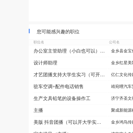
您可能感兴趣的职位
职位名
公司名
办公室主管助理（小白也可以）无销售性质
金乡县金宝
设计师助理
金乡红星美凯
才艺团播支持大学生实习（可开实习证明）
亿仁文化传
驻车空调+配件电话销售
靖宛哩汽车
生产文具铅笔的设备操作工
济宁齐圣文
主播
聚成新能源
美版 抖音团播（可以开大学实习证明）
金乡鸿鸟传