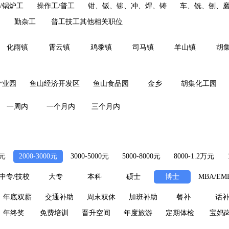
/锅炉工
操作工/普工
钳、钣、铆、冲、焊、铸
车、铣、刨、
勤杂工
普工技工其他相关职位
化雨镇
霄云镇
鸡黍镇
司马镇
羊山镇
胡
产业园
鱼山经济开发区
鱼山食品园
金乡
胡集化工园
一周内
一个月内
三个月内
0元
2000-3000元
3000-5000元
5000-8000元
8000-1.2万元
中专/技校
大专
本科
硕士
博士
MBA/EM
年底双薪
交通补助
周末双休
加班补助
餐补
话
年终奖
免费培训
晋升空间
年度旅游
定期体检
宝妈