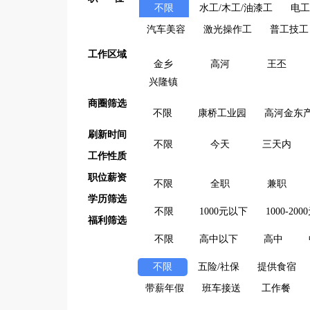
不限
水工/木工/油漆工
电工
汽车美容
激光操作工
普工技工
工作区域
金乡
高河
王丕
兴隆镇
商圈筛选
不限
康桥工业园
高河金东
刷新时间
不限
今天
三天内
工作性质
职位薪资
不限
全职
兼职
学历筛选
不限
1000元以下
1000-200
福利筛选
不限
高中以下
高中
不限
五险/社保
提供食宿
带薪年假
班车接送
工作餐