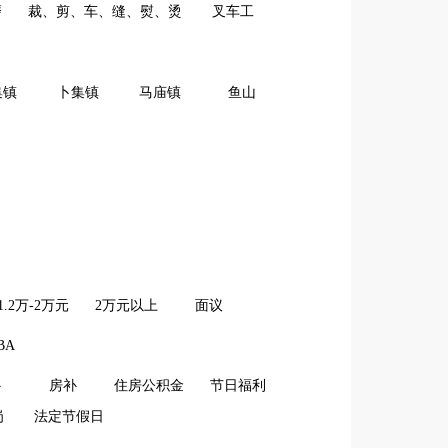
磨
裁、剪、车、缝、熨、烫
叉车工
集镇
卜集镇
马庙镇
鱼山
1.2万-2万元
2万元以上
面议
BA
补
房补
住房公积金
节日福利
岗
法定节假日