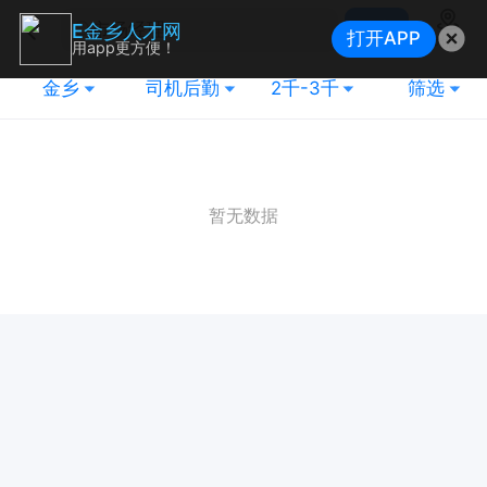
搜索
E金乡人才网
打开APP
地图
用app更方便！
金乡
司机后勤
2千-3千
筛选
暂无数据