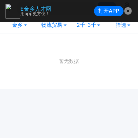
搜索
E金乡人才网
打开APP
地图
用app更方便！
金乡
物流贸易
2千-3千
筛选
暂无数据