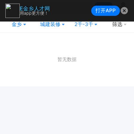
搜索
E金乡人才网
打开APP
地图
用app更方便！
金乡
城建装修
2千-3千
筛选
暂无数据