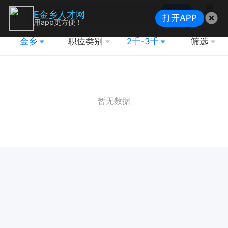
搜索
E金乡人才网
打开APP
地图
用app更方便！
金乡
职位类别
2千-3千
筛选
暂无数据