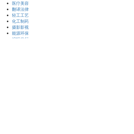
医疗美容
翻译法律
轻工工艺
化工制药
摄影影视
能源环保
编辑发行
其他分类
专业技术
工作区域
金乡
高河
王丕
化雨镇
霄云镇
鸡黍镇
司马镇
羊山镇
胡集镇
卜集镇
马庙镇
鱼山