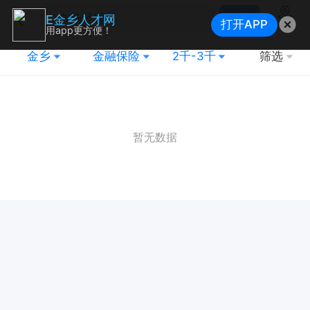
搜索
E金乡人才网
打开APP
地图
用app更方便！
金乡
金融保险
2千-3千
筛选
暂无数据