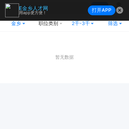
搜索
E金乡人才网
打开APP
地图
用app更方便！
金乡
职位类别
2千-3千
筛选
暂无数据