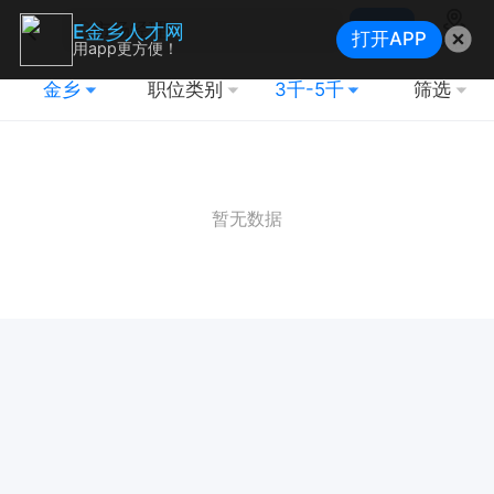
搜索
E金乡人才网
打开APP
地图
用app更方便！
金乡
职位类别
3千-5千
筛选
暂无数据