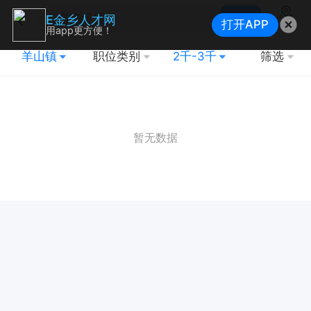
搜索
E金乡人才网
打开APP
地图
用app更方便！
羊山镇
职位类别
2千-3千
筛选
暂无数据