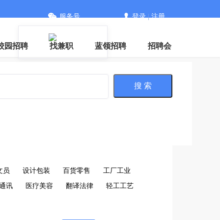
服务号
登录
|
注册
信
校园招聘
找兼职
蓝领招聘
招聘会
搜 索
文员
设计包装
百货零售
工厂工业
通讯
医疗美容
翻译法律
轻工工艺