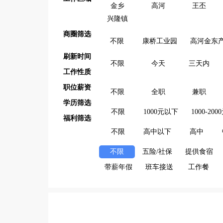
金乡
高河
王丕
兴隆镇
商圈筛选
不限
康桥工业园
高河金东
刷新时间
不限
今天
三天内
工作性质
职位薪资
不限
全职
兼职
学历筛选
不限
1000元以下
1000-200
福利筛选
不限
高中以下
高中
不限
五险/社保
提供食宿
带薪年假
班车接送
工作餐