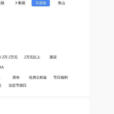
集镇
卜集镇
马庙镇
鱼山
1.2万-2万元
2万元以上
面议
BA
补
房补
住房公积金
节日福利
岗
法定节假日