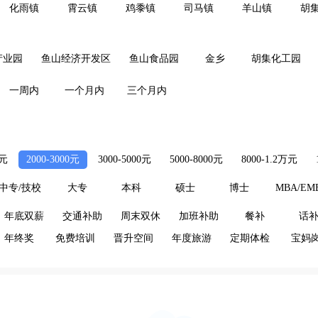
化雨镇
霄云镇
鸡黍镇
司马镇
羊山镇
胡
产业园
鱼山经济开发区
鱼山食品园
金乡
胡集化工园
一周内
一个月内
三个月内
0元
2000-3000元
3000-5000元
5000-8000元
8000-1.2万元
中专/技校
大专
本科
硕士
博士
MBA/EM
年底双薪
交通补助
周末双休
加班补助
餐补
话
年终奖
免费培训
晋升空间
年度旅游
定期体检
宝妈