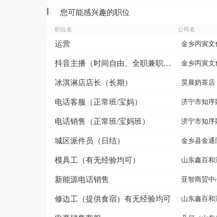
您可能感兴趣的职位
职位名
公司名
运营
金乡丙寅文
抖音主播（时间自由、全职兼职均可）
金乡丙寅文
冰淇淋店店长（长期）
昊展奶茶店（
电话客服（正常班/宝妈）
济宁市知序
电话销售（正常班/宝妈班）
济宁市知序
城区派件员（日结）
金乡县金通
模具工（有无经验均可）
山东鑫百和
新能源电话销售
亚智商贸中
修边工（提供食宿）有无经验均可
山东鑫百和